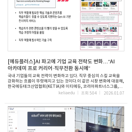
저력'AI 아카데미 프로'가 이번 박람회에서 높은 호응을 얻은 비결은
이어질 수 있도록 구성돼 교육 이후에도 활용도가 높다는 평가다. 이를
스킬소프트의 AI-Native 학습 플랫폼과 체계적인 학습 체계
통해 재직자뿐 아니라 취업 준비생과 학생들도 실질적인 AI 역량을
Path(경로)를 교육 기반으로 채택했다는 점이다.부스를 방문한 교육
쌓을 수 있도록 지원하고 있다.협회 관계자는 “에듀테크 AI 아카데미는
담당자들은 단순히 많은 콘텐츠를 보유한 것이 아니라, 학습자가
단순한 교육 서비스가 아니라, 에듀테크 산업의 콘텐츠와 인재를
방대한 학습 데이터 속에서 자신에게 꼭 필요한 콘텐츠를 즉각
연결하는 협회 주도형 학습 플랫폼”이라며 “회원사들이 보유한 고품질
찾아내도록 돕는 'AI 기반 지능형 검색'과 'AI 보조 응답' 기능에
교육 콘텐츠를 적극 도입해 산업 현장과 개인의 성장을 동시에
주목했다. 학습자가 질문을 던지면 AI가 최적의 학습 경로를 추천해
지원하는 AI 교육을 지속적으로 확대해 나갈 계획”이라고 밝혔다. 이어
학습 달성 시간을 즉각적으로 단축해 주는 방식이다.“어떤 강의 들을지
“향후 산업별·직무별 특화 과정과 회원사 참여 확대를 통해 교육
고민 끝”…AI 어드바이저가 설계하는 커리어부스를 찾은 각 기관
분야와 콘텐츠를 확장해 나갈 예정”이라고 덧붙였다.한편, KETIA는
담당자들은 퍼시피오의 'AI Role Advisor' 기능에 주목했다. 기존
산하 교육기관인 이러닝산업원격평생교육원을 통해 AI 아카데미 교육
플랫폼이 단순히 인기 강의를 나열했다면, 퍼시피오는 학습자의 직무
과정과 관련 정보를 제공하고 있다. 에듀테크 AI 아카데미 및 협회
역할과 필요 역량을 분석해 개인화된 '스킬 여정(Skill Journey)'을
[에듀플러스]AI 파고에 기업 교육 전략도 변화…“AI
교육 프로그램에 대한 자세한 내용은 KETIA
실시간으로 그려낸다.특히 단순히 플랫폼 내에 고정된 콘텐츠만
이러닝산업원격평생교육원 홈페이지에서 확인할 수 있다.마송은 기자
아카데미 프로 커리어·직무전환 동시에”
소비하는 것이 아니라, AI 기반의 지능형 검색과 보조 응답 기능을
running@etnews.com
국내 기업들의 교육 전략이 변화하고 있다. 직무 중심의 스킬 교육을
통해 학습자가 궁금해하는 지식의 핵심에 즉각 도달하게 하는 방식이
강화하는 흐름이 뚜렷해지고 있는 것이다.이 같은 시장 변화에 대응해,
인상적이라는 평이다.안전한 가상 공간 AI-Agentic 학습 솔루션 ‘AI
한국에듀테크산업협회(KETIA)와 이티에듀, 코리아파트너스그룹,
시뮬레이션’ 체험 행렬가장 관심을 받은 기능은 AI 대화 시뮬레이터
스킬소프트는 산업별 실무 수요를 반영한 인공지능(AI) 교육 플랫폼
'CAISY' 체험존이었다. 관람객들은 AI 코치와 실시간으로 대화하며
keliaedu
조회 504
2026.01.07
'AI 아카데미 프로(AI Academy Pro)'를 공동 운영하고 있다.AI
어려운 비즈니스 협상이나 갈등 관리 상황을 연습했다. AI가 학습자의
아카데미 프로는 기업과 산업 현장에서 요구되는 역량을 중심으로
대화 톤과 논리를 분석해 즉각적인 피드백을 주는 모습에 관람객들은
설계된 직무 특화형 AI 실무역량 교육 플랫폼이다. 특정 직무나 일부
놀라움을 금치 못했다.체험에 참여한 한 기업 교육 담당자는 “이론적인
인력을 대상으로 한 맞춤형 교육만으로는 대응이 어렵다는 인식이
소프트 스킬 학습은 지루하기 쉬운데, 퍼시피오는 AI와 직접 대화하며
확산하고 있다. 이에 따라 기업은 표준화된 학습 콘텐츠를 기반으로
몸으로 익히는 '능동적 학습(Active Learning)' 환경을 완벽히
전사 확산이 가능한 교육 방식을 선택하고 있다.이런 변화는 글로벌
구현했다”며 “초개인화된 피드백이 학습 효율을 극대화한다”고
기업들 사이에서 먼저 나타났다. 다국적 기업들은 공통 직무 역량을
평가했고 이미 국내 주요 대기업에서 도입사례가 증가하고