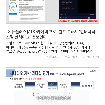
[에듀플러스]AI 아카데미 프로, 월드IT쇼서 '인터랙티브
스킬 벤치마크' 선보인다
스킬소프트(Skillsoft)와 한국에듀테크산업협회(KETIA),
이티에듀가 공동 구축한 개방형 교육 모델 '인공지능(AI) 아카데미
프로(AI Academy pro)'가 22일 열리는 월드IT쇼에서 '인터랙티브
스킬 벤치마크(Interactive Skill Benchmark)'를 선보인다.AI
keliaedu
조회 209
2026.04.24
아카데미 프로는 에듀테크, AI, 보안, 클라우드 등 전 산업군의 실무형
인재 양성을 위해 3사가 뜻을 모은 공동 교육 플랫폼이다. 22일부터
24일까지 코엑스 B홀 BA130부스에서 현업 실무자들의 이목을
집중시킬 인터랙티브 스킬 벤치마크를 직접 체험할 수 있다.이
솔루션은 가상의 프로젝트 환경에서 시스템과 쌍방향(Interactive)
으로 소통한다. 솔루션은 '차세대 실무 스킬 내비게이션' 역할을 한다.
자신의 실력을 즉각 점검하고, AI가 최적의 성장 경로를 실시간(Real-
time)으로 그려준다. 단순한 지식 암기를 넘어, 현장에서 즉시 활용할
수 있는 실무 해결 능력을 확인하는 데 초점을 맞췄다.AI 아카데미
프로는 이번 월드IT쇼 기간에 솔루션을 직접 체험하고 현장에서
명함이나 이메일을 남기는 방문객들을 대상으로 추첨을 통해 선물을