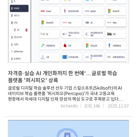
솔루션 도입이 본격화됐다는 점에서 의미가 크다고 봤다. AI 시대를
신청으로 상담·체험이 가능하다. 이지희 기자
선도할 의료 인재 양성의 교두보가 마련됐다는 평가다.부산대 의대는
easy@etnews.com출처 : 에듀플러스
이번 프로그램을 단순한 학습 지원을 넘어, AI 디지털 교육 효과와
(https://www.eduplusnews.com/news/articleView.html?
개선 방향을 연구하기 위한 실증 프로젝트로 발전시킬 계획이다. 향후
idxno=17044)
참여 학생의 학습 변화와 인식 개선을 분석해 의료 교육 분야 AI 학습
효과성 연구 결과도 발표할 예정이다.부산대 의대 관계자는 “AI 도입이
의료의 새로운 패러다임을 만들고 있다”며 “의대 교육에서도 데이터와
알고리즘을 이해하는 능력이 필수로 자리 잡을 것”이라고 설명했다.
코리아파트너스 관계자는 “부산대 의대 사례는 고등교육의 AI
리터러시 확산을 보여주는 의미 있는 사례”라면서 “의학 교육을
포함한 전 학문 영역에서 글로벌 수준의 AI 파운데이션 교육이 빠르게
확산될 것”이라고 말했다.이지희 기자 easy@etnews.com
자격증·실습·AI 개인화까지 한 번에”…글로벌 학습
플랫폼 '퍼시피오' 상륙
글로벌 디지털 학습 솔루션 선두 기업 스킬소프트(Skillsoft)의 AI
네이티브 학습 플랫폼 '퍼시피오(Percipio)'가 국내 고등교육
현장에서 차세대 디지털 인재 양성의 핵심 도구로 주목받고 있다.
스킬소프트는 100여 개의 글로벌 인증 자격증을 비즈니스, IT,
keliaedu
조회 346
2025.11.07
사이버보안, 클라우드, 인공지능(AI), 데이터 분석 등 전 분야에 걸쳐
체계적으로 제공하고 있다고 6일 밝혔다. 특히 아마존웹서비스
(AWS), 마이크로소프트 애저(MS Azure), 구글 클라우드 등 클라우드
인증부터 컴티아(CompTIA), 공인 정보시스템 보안전문가 자격증
(CISSP), CEH 등의 사이버보안 자격증, 국제 인사관리 자격증 HRCI,