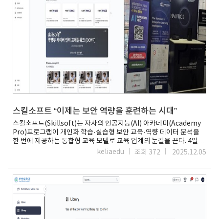
빠르게 확산하기 위해 글로벌 표준 학습 콘텐츠를 적극 활용해 왔다.
있다스킬소프트 한국 관계자는 “이번 박람회를 통해 퍼시피오가
최근에는 이러한 방식이 국내 시장으로도 확산하면서 대기업은 물론
추구하는 '스킬포스(Skillforce)' 실현의 가치를 직접 보여드릴 수
중견기업과 공공기관까지 글로벌 학습솔루션 도입 사례가 늘고 있다.
있었다”며 “학습자가 원하는 콘텐츠에 도달하는 과정을 AI가 정교하게
국내 HR 담당자들의 인식 변화도 뚜렷하다. 과거에는 '조직에 얼마나
서포트함으로써, 누구나 자신만의 최적화된 성장 경로를 발견하게 될
정교하게 맞췄는가'가 주요 기준이었다면, 최근에는 '현업에서 바로
것”이라고 강조했다.정하정 기자
활용할 수 있는가'가 핵심 판단 기준으로 자리 잡고 있다.한 다국적
nse033@etnews.comhttps://www.etnews.com/202601270
기업 HR 담당자는 “디지털 기술 변화 속도가 빨라 모든 직무 교육을
00381
내부에서 설계하는 데 한계가 있다”며 “검증된 외부 콘텐츠를 활용해
공통 역량을 빠르게 높이고, 필요한 부분만 보완하는 방식으로
전환하고 있다”고 설명했다.스킬소프트(Skillsoft)와 같은 글로벌
학습솔루션에 대한 관심도 높아지고 있다. 실무 상황을 반영한
인터랙티브 학습과 AI 기반 코칭 기능을 제공해 현업 적용성이 높다는
평가를 받는다. 특히 '롤 어드바이저(Role Advisor)' 기능은 변화하는
스킬소프트 “이제는 보안 역량을 훈련하는 시대”
역할에 따라 학습 경로를 유연하게 조정할 수 있어, 고정된 역량
스킬소프트(Skillsoft)는 자사의 인공지능(AI) 아카데미(Academy
모델에 의존하지 않고도 직무 변화에 맞춘 학습 체계를 운영할 수 있는
Pro)프로그램이 개인화 학습·실습형 보안 교육·역량 데이터 분석을
대안으로 주목받는다.AI 아카데미 프로는 국가직무능력표준(NCS)
한 번에 제공하는 통합형 교육 모델로 교육 업계의 눈길을 끈다. 4일
대분류 체계를 기반으로 HR, 세일즈, 데이터, 마케팅 등 14개 글로벌
업계에 따르면 디지털 전환이 가속화되면서 사이버보안 역량은 더
keliaedu
조회 372
2025.12.05
직무군을 AI 기술과 연계한 실무 중심 교육 과정을 제공한다. 각
이상 특정 IT 직군만의 과제가 아니다. 기업·공공기관·대학 모두가
직무에서 실제 활용 가능한 AI 역량을 중심으로 커리큘럼을 구성한
보안 전문 역량을 갖춘 인재를 확보하고 양성해야 하는 상황이 됐다.
것이 특징이다.또 △에듀테크 분야(학습경험 디자이너, L&D 전문가)
최근 코엑스에서 열린 People Analytics 행사에서도 해당
△AI 분야(머신러닝 엔지니어, 데이터 과학자) △보안 분야
프로그램이 다시 한 번 주목을 받았다. 행사에서 스킬소프트는 보안
(사이버보안 전문가, 보안 분석가) △기술 확장 분야(클라우드
인재의 성장 요인을 교육 데이터로 추적할 수 있는 플랫폼이라는
엔지니어, 블록체인 개발자, AR 개발자) 등 다양한 직무군을 아우르는
평가를 받았다. 대기업 S사 보안전문가는 “교육이 단순 수료로 끝나는
전문 과정을 운영한다.기존 기업 전용 글로벌 학습 플랫폼으로
것이 아니라, 위협 탐지 속도·사고 감소와 같은 보안 성과로 이어지는
제공되던 콘텐츠를 회원사 맞춤형 모델과 개인 학습자 대상 모델로