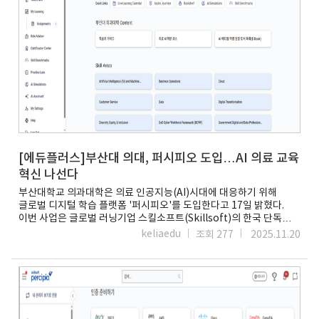
흐름을 수치로 확인할 수 있다는 점이 인상적이었다”고 말했다.
확장한 점도 눈에 띈다. 기업 교육은 물론, 개인의 커리어 전환과 직무
스킬소프트가 이 같은 결과를 낼 수 있었던 배경은 글로벌 직무 기준과
역량 강화를 동시에 지원하는 구조다.AI 아카데미 프로 수강 신청은
실무 수요를 맞춘 학습 설계에 있다. 미국 및 국제 보안 업계에서
KETIA 부설 이러닝산업원격평생교육원 홈페이지를 통해 가능하다.
활용되는 DCWF·NICE 직무 체계를 핵심 기준으로 삼아, 보안 운영·
교육 과정과 세부 커리큘럼, 운영 일정 등 관련 정보는 공식
취약점 관리·침해 대응·GRC·클라우드 보안 등 역할별 성장 경로를
홈페이지에서 확인할 수 있다.업계 관계자는 “기업 교육의 중심이
추천한다. 복잡한 사전 기획 없이도 조직이 직무 정의만 하면 필요한
인재상 중심의 체계에서 벗어나, 개인이 직무와 커리어 변화에 맞춰
역량과 학습 경로가 자동으로 매핑된다. 또 하나의 강점은
학습을 선택하는 구조로 이동하고 있다”며 “글로벌 표준 학습
스킬소프트가 제공하는 방대한 콘텐츠다. AI는 학습자의 수준과
콘텐츠를 활용하려는 흐름은 당분간 이어질 것”이라고 말했다.이지희
목표에 따라 1000여 개에 달하는 보안·기술·개발 콘텐츠를 조합해
기자 easy@etnews.com원문:
가장 효율적인 학습 루트를 제안한다. 이 과정에는 단순 동영상 수업뿐
https://www.etnews.com/20251226000057
아니라 실습형 보안 실험 환경과 프로젝트 기반 교육도 포함된다. 특히
스킬소프트 자회사 코드아카데미(Codecademy)의 인터랙티브 코딩
실습 기능을 연동한 점이 교육·기업 관계자 사이에서 높은 평가를
[에듀플러스]부산대 의대, 퍼시피오 도입…AI 의료 교육
받는다. 보안 스크립팅·자동화·DevSecOps 기반 대응능력까지 실전
혁신 나선다
감각을 높일 수 있다는 점에서다. 스킬소프트의 학습 플랫폼은 조직
부산대학교 의과대학은 의료 인공지능(AI)시대에 대응하기 위해
단위 분석 시스템에서도 경쟁력을 갖췄다. ‘보안 역량 지도’를 통해
글로벌 디지털 학습 플랫폼 '퍼시피오'를 도입한다고 17일 밝혔다.
학습자의 직무별·수준별 학습 이력과 실습 결과를 분석하고, 향후
이번 사업은 글로벌 러닝기업 스킬소프트(Skillsoft)의 한국 단독
어떤 교육·인재 투자가 효과적인지를 시각적으로 보여준다. 보안
총판인 코리아파트너스가 협력해 진행했다. 부산대 의대
교육의 성과를 데이터로 증명할 수 있는 체계다. 스킬소프트는 이론
keliaedu
조회 277
2025.11.20
의학교육혁신 라이즈 사업단 주도로 교수와 학생들의 AI 학습 역량
중심 교육, 실습 기반 역량 강화, 데이터 기반 성과 검증이라는
강화 및 교육 효과성 분석을 목표로 추진됐다.퍼시피오 플랫폼에는
선순환을 구축했다. 인력 확보가 어려운 보안 시장에서 교육으로
의료 AI 기초부터 응용까지 단계적으로 구성된 6단계 의료 AI 역량
성과를 견인하는 방식을 제시한다. 보안 전문 인재 양성이 어려운 국내
코스가 탑재된다. 학생들은 비교과 프로그램 형태로 학습하며, 의료
교육 현장과 기업 인사 전략에서 실질적 대안으로 부상하는 이유다.
현장에서 필요한 데이터 분석·AI 기반 임상 의사결정 역량을
AI·클라우드 전환 속도가 빨라질수록 보안은 전사적 과제가 될
체계적으로 습득한다.양 기관은 이번 협력이 의대에서도 AI 학습
전망이다. 스킬소프트의 교육 콘텐츠 및 기업용 학습 솔루션은 간단한