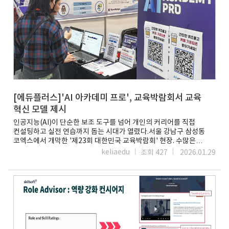
관리하고, 회원사는 각자의 전문 분야별 AI 교육 프로그램을 제공하는
구조로 운영된다. 특정 기업 중심이 아닌 협회 주도형 모델을 통해,
산업 전반의 교육 수요와 현장 요구를 반영한 중립적이고 신뢰도 높은
학습 체계를 구축한 점이 차별화 요소다. 이를 통해 협회는 다양한
회원사의 교육 역량을 유기적으로 연계·운영하며, 산업 수요와 개인
학습 수요를 동시에 반영한 AI 교육 프로그램을 지속적으로 확장해
나가고 있다.AI 아카데미는 현재 '구독형 온라인 학습'과 '실시간
라이브 교육' 등으로 운영되고 있다. 직무별 AI 학습 콘텐츠를 구독
방식으로 제공하는 'AI 아카데미 프로(Academy Pro)'와, 실무
전문가와 함께 실시간으로 진행되는 'AI 아카데미 라이브(Academy
Live)' 과정이다.구독형 교육 플랫폼인 AI 아카데미 프로는
[에듀플러스]'AI 아카데미 프로', 교육박람회서 교육
전자신문의 교육 브랜드인 이티에듀와 글로벌 교육 콘텐츠 기업
혁신 모델 제시
스킬소프트의 한국 총판인 코리아파트너스그룹이 함께 참여해
인공지능(AI)이 단순한 보조 도구를 넘어 개인의 커리어를 직접
운영하고 있다. 기획, 개발, 데이터, 마케팅, 교육 등 다양한 직무를
컨설팅하고 실전 연습까지 돕는 시대가 열렸다.서울 강남구 삼성동
아우르는 AI 활용 교육 콘텐츠를 구독형으로 제공하며, 학습자는
코엑스에서 개막한 '제23회 대한민국 교육박람회' 현장. 수많은
자신의 직무와 수준에 맞춰 필요한 교육을 선택해 학습할 수 있다.
에듀테크 부스 중 유독 관람객들의 발길이 끊이지 않는 곳이 있었다.
비전공자나 AI 입문자도 단계적으로 학습할 수 있도록 구성돼, 직무
keliaedu
조회 427
2026.01.29
교육 혁신 솔루션을 선보인 'AI 아카데미 프로(AI Academy Pro)'
전환을 준비하는 일반인과 학생들에게도 실질적인 학습 기회를
부스는 단순히 지식을 전달하는 강의를 넘어, 학습자가 목표한 역량에
제공한다.실시간 교육 트랙인 AI 아카데미 라이브는 에듀테크 기업인
가장 빠르게 도달할 수 있는 '초개인화 학습 경험'을 선보이며 박람회
인튜브와 협력해 운영된다. 실무 전문가와 함께하는 실시간 온라인
기간 내내 큰 관심을 받았다.이번 박람회에서 AI-Native 학습 플랫폼,
교육 과정으로, 생성형 AI, 기획, 프레젠테이션, 개발, 데이터 분석 등
퍼시피오(Percipio)는 단순히 소프트 스킬(Soft Skills) 콘텐츠를
현업에서 즉시 활용 가능한 주제를 중심으로 구성된다. 강의와 실습,
제공하는 플랫폼을 넘어, 생성형 AI를 통해 학습자가 원하는 목표
피드백이 결합한 구조로, 단기간에 실질적인 AI 활용 역량을 확보할 수
지점까지 가장 빠르게 도달하게 만드는 혁신적인 경로를 선보이며 큰
있도록 설계됐다.에듀테크 AI 아카데미의 교육 과정은 단순한 이론
호응을 얻었다.단순 학습 넘어 ‘목표 도달’ 최적화…글로벌 엔진의
학습에 그치지 않고, 실제 업무 적용과 개인 포트폴리오 구성 등으로