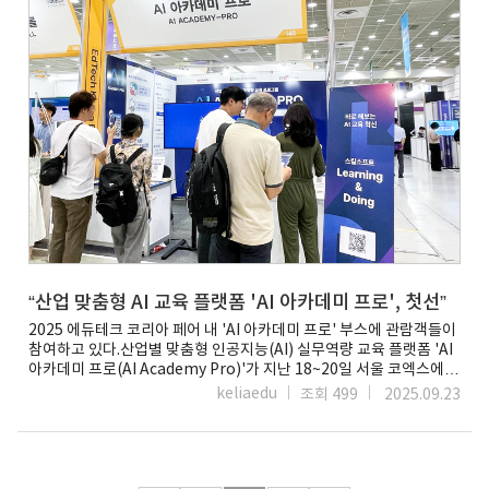
스타트업, 정부, 연구기관과 협력해 한국의 AI 생태계를 조성해
실제로 국내 5개 대학이 연합한 '데이터보안 융합 대학'
나가겠다”고 밝혔다.이 같은 산업계 변화의 흐름에도 불구하고,
컨소시엄에서는 스킬소프트의 실습형 리소스가 포함된 과정을 비교과
산업계 내에서는 AI 인재 부족에 관한 우려는 커지고 있다. 산업계
교육과정에 도입하여 학생들에게 제공하고 있다. 이를 통해 학생들은
관계자는 “글로벌 기업 간 AI 협력이 가속화하는 상황에서 한국이 AI
글로벌 수준의 사이버보안 및 데이터 관리 역량을 체계적으로
협력을 위한 AI 전문 인재는 절대적으로 부족하다”면서 “각 산업별로
습득하고, AWS 공인 보안 자격증, 컴티아 시큐리티 플러스, CISSP 등
AI를 확산시키기 위한 AI 인재 양성에 나서야 한다”고 말했다.최근 AI
산업 현장에서 인정받는 국제 자격증 취득까지 준비할 수 있다. 30만
인재 양성을 위해 민간에서의 에듀테크를 활용한 교육 프로그램이
개 학습 자산, 22만 시간 학습 콘텐츠 보유 스킬소프트는 현재 30만 개
속속 마련되고 있다. 이티에듀, 한국에듀테크산업협회(KETIA),
이상의 학습 자산과 22만 5천 시간 이상의 학습 콘텐츠를 보유하고
코리아파트너스그룹, 스킬소프트(Skillsoft)는 산업 공동체형 'AI
있으며, 리더십·비즈니스, 기술, AI·개발자, 컴플라이언스 등 4개 핵심
아카데미 플랫폼'을 통해 산업별 AI 전문인력 양성과 글로벌 디지털
영역에 걸쳐 700개 이상 콘텐츠 채널을 제공한다. 또한 자회사인
교육 생태계 활성화에 나선다.글로벌 학습 플랫폼 '스킬소프트
코드아카데미(Codecademy)를 통해 코딩 교육에 특화된
퍼시피오(Percipio)' 기반 교육과정을 도입해 산업별 맞춤형 AI 활용
인터랙티브 학습 환경도 함께 제공하고 있다. 스킬소프트가 한국
트랙을 제공하고, 온라인·오프라인 융합 교육과 디지털 배지
에듀테크 협회와 이티에듀와 공동 운영하는 'AI 아카데미 프로'
인증체계를 통해 학습자의 객관적 역량 인증을 지원한다.이들은 'AI
프로그램은 대학생은 물론 각층의 산업 현장에서 요구하는 필수 직무
아카데미 프로'를 통해 △에듀테크 분야(학습경험 디자이너, L&D
스킬을 제공해 즉시 직무에 투입될 수 있도록 준비시키는 것을 목표로
전문가) △AI 분야(머신러닝 엔지니어, 데이터 과학자) △보안 분야
“산업 맞춤형 AI 교육 플랫폼 'AI 아카데미 프로', 첫선”
한다. 산업 현장은 물론 대학에서는 취업률 향상에도 기여하는 것으로
(사이버보안 전문가, 보안 분석가) △기술 확장 분야(클라우드
평가받고 있다. 업계 전문가들은 “글로벌 표준 자격증 준비부터 실무
2025 에듀테크 코리아 페어 내 'AI 아카데미 프로' 부스에 관람객들이
엔지니어, 블록체인 개발자, AR 개발자) 등 다양한 직무군을 포괄하는
역량 강화까지 원스톱으로 제공하는 스킬소프트 플랫폼이 국내
참여하고 있다.산업별 맞춤형 인공지능(AI) 실무역량 교육 플랫폼 'AI
전문 교육 과정을 제공한다.그러나 민간을 넘어 정부 차원의 AI 인재
대학의 디지털 교육 혁신과 산학 연계 강화에 중요한 촉매제가 될
아카데미 프로(AI Academy Pro)'가 지난 18~20일 서울 코엑스에서
양성과 관련해 체계적인 지원책이 이어져야 한다는 의견도 있다.
것”이라고 전망했다. 정하정 기자 nse033@etnews.com출처 :
열린 '2025 에듀테크 코리아 페어'에서 첫선을 보였다.박람회 현장
keliaedu
조회 499
2025.09.23
노규성 한국생성형AI연구원장은 “AI 전문 인력을 체계적으로
에듀플러스
부스에 방문한 참관객들은 AI 직무진단 테스트, 학습 데모, 디지털
양성하고, 산업 현장과 연계된 융합형 인재를 키우는 것이
https://www.eduplusnews.com/news/articleView.html?
배지 체험 등을 직접 경험했다. 할인쿠폰 제공, 수강권 추첨 이벤트 등
핵심”이라며 “우리에게 필요한 것은 산업별·전문 영역별로 특화된
idxno=16684
다양한 참여 프로그램도 운영됐다.AI 아카데미 프로는
'소버린 AI' 모델로 AI와 다른 산업의 융합을 주도할 수 있는 고급
한국에듀테크산업협회(KETIA), 이티에듀, 코리아파트너스그룹,
융합형 인재 양성이 시급하다”고 설명했다.그는 이어 AI 인재 양성은
스킬소프트가 공동 운영하는 직무 특화형 AI 교육 플랫폼이다.