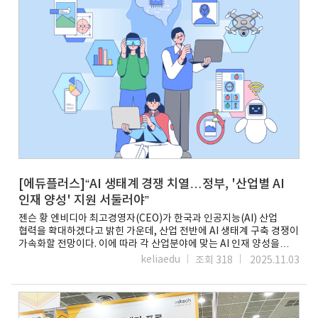
SHRM, 그리고 PMP, PRINCE2 등 프로젝트 관리 인증까지 산업
현장에서 요구하는 주요 자격증을 망라하고 있다. 실습 중심 학습
환경, 이론과 실전 역량 동시 배양 스킬소프트 퍼시피오 플랫폼의
강점은 단순 이론 학습을 넘어 실제 업무 환경을 재현한 핸즈온 랩
(Hands-on Labs)과 버추얼 프랙티스 랩(Virtual Practice Labs)
을 제공한다는 점이다. 학습자들은 24시간 접속 가능한 가상 머신,
네트워크, 실제 소프트웨어 도구를 활용해 실무 시나리오를 안전하게
연습할 수 있다. MS, VM웨어(VMware), 컴티아 등 주요 기술 벤더의
인증 시험 대비 과정에서 이러한 실습 환경을 제공함으로써,
학습자들은 시험 준비뿐 아니라 실제 직무 수행 능력까지 함께 기를 수
있다. 또한 클라우드 챌린지 랩을 통해 1000개 이상의 클라우드 실습
과제를 제공하며, 각 과제는 점수화 되어 학습자의 역량을 객관적으로
평가할 수 있다. AI 기반 맞춤형 학습 경로, 개인화된 학습 경험 제공
퍼시피오는 AI 기술을 활용해 학습자 프로필, 검색 행동, 학습 활동,
스킬 평가, 직무 역할 등을 분석해 개인별 맞춤형 학습 콘텐츠를
[에듀플러스]“AI 생태계 경쟁 치열…정부, '산업별 AI
추천한다. 이를 통해 학습자는 자신의 수준과 목표에 최적화된 학습
인재 양성' 지원 서둘러야”
경로를 따라갈 수 있으며, 시각화된 대시보드를 통해 학습 진행 상황과
젠슨 황 엔비디아 최고경영자(CEO)가 한국과 인공지능(AI) 산업
성과를 실시간으로 모니터링할 수 있다. 특히 '어스파이어 저니즈
협력을 확대하겠다고 밝힌 가운데, 산업 전반에 AI 생태계 구축 경쟁이
(Aspire Journeys)'라는 기능은 비즈니스와 기술 분야의 다양한
가속화할 전망이다. 이에 따라 각 산업분야에 맞는 AI 인재 양성을
스킬을 단계별로 안내하며, 코스, 가이드, 도구, 실습이 통합된
위한 정부의 지원이 확대돼야 한다는 목소리가 나오고 있다.젠슨 황
종합적인 학습 여정을 제공한다. 스킬소프트의 체계적인 인증 학습
keliaedu
조회 318
2025.11.03
엔비디아 CEO는 지난달 31일 'APEC CEO 서밋' 특별 세션
플랫폼은 현재 국내 고등교육 혁신 사업에도 중요한 역할을 하고 있다.
기조연설에서 “AI는 모든 산업에 영향을 미치고 있다. 다양한 AI
정부가 추진 중인 다양한 AI 리터러시 향상 지원 사업과 대학 내
모델이 있기 때문에 수많은 응용 분야와 산업을 혁신할 수 있다”며
디지털 전환 인재 양성이 핵심 과제로 떠오르면서, 스킬소프트의
“단순히 인프라만 구축하는 것이 아니라, KAIST를 비롯한 대학,
글로벌 표준 학습 콘텐츠가 실질적인 솔루션으로 주목받고 있다.