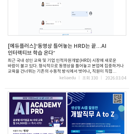
증정한다.AI 아카데미 프로 관계자는 “이번 협력 모델은 글로벌 학습
플랫폼과 국내 IT 산업 현장을 연결하는 중요한 출발점”이라며
“산업별 전문 인력을 양성하고 국제적 협력 성과를 창출하겠다”고
강조했다.이어 “인터랙티브 스킬 벤치마크는 실무자들의 주도적인
역량 개발에 새로운 전환점이 될 것”이라며 “학습자는 실시간
피드백을 통해 현재 자신의 기술적 위치를 명확히 파악하고, 실제
비즈니스 문제 해결에 적용할 수 있는 맞춤형 성장 가이드를 얻을 수
있다“고 덧붙였다.이지희 기자 easy@etnews.com원문url:
[에듀플러스]AI 아카데미 프로, 월드IT쇼서 '인터랙티브 스킬
[에듀플러스]“동영상 틀어놓는 HRD는 끝…AI
벤치마크' 선보인다 - 전자신문
인터랙티브 학습 온다”
최근 국내 성인 교육 및 기업 인적자원개발(HRD) 시장에 새로운
바람이 불고 있다. 형식적으로 동영상을 틀어놓고 본업에 집중하거나
교육을 건너뛰는 기존의 수동적 방식에서 벗어나, 직원이 직접
참여하고 체득하는 '인터랙티브(상호작용) 학습'이 핵심 트렌드로
keliaedu
조회 330
2026.03.04
떠올랐다.글로벌 교육 기업 스킬소프트(Skillsoft)의 최근 연구에
따르면, 직장인의 42%가 역량 강화의 가장 큰 장벽으로 '시간 부족'을
꼽았다. 바쁜 업무 속에서 사무직은 물론 현장직 근로자들에게 기존의
획일적인 데스크톱 기반 주입식 교육은 더 이상 실효성을 거두기
어렵다는 지적이다. 실제로 이로 인한 기술 격차와 생산성 저하는
기업의 막대한 손실로 이어지고 있다.이에 따라 교육 업계는 'AI
기반의 인터랙티브 학습'을 해결책으로 제시하고 있다. 수료율이나
진도율로 평가받던 과거의 방식에서 벗어나, 실제 업무 환경과 유사한
상황을 부여해 즉각적인 피드백을 제공하는 방식이다.대표적인
사례가 스킬소프트가 선보인 'CAISY(대화형 AI 시뮬레이션)'와